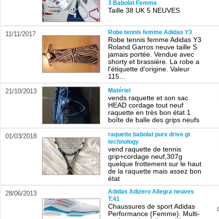
3 Babolat Femme
Taille 38 UK 5 NEUVES
Robe tennis femme Adidas Y3
11/11/2017
Robe tennis femme Adidas Y3
Roland Garros neuve taille S
jamais portée. Vendue avec
shorty et brassière. La robe a
l'étiquette d'origine. Valeur
115...
Matériel
21/10/2013
vends raquette et son sac
HEAD cordage tout neuf
raquette en très bon état 1
boîte de balle des grips neufs
raquette babolat pure drive gt
01/03/2018
technology
vend raquette de tennis
grip+cordage neuf,307g
quelque frottement sur le haut
de la raquette mais assez bon
état
Adidas Adizero Allegra neuves
28/06/2013
T:41
Chaussures de sport Adidas
Performance (Femme). Multi-