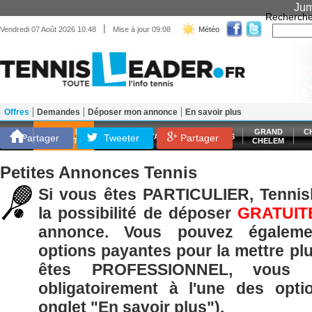
Jum
Recherche
|
Vendredi 07 Août 2026 10:48
Mise à jour 09:08
Météo
Offres
Demandes
Déposer mon annonce
En savoir plus
Matériel
Entraînement
Santé Forme
SCORES EN
GRAND
C
Partager
Tweeter
ATP
WTA
LES FRANÇAIS
Partager
DIRECT
CHELEM
Petites Annonces Tennis
Si vous êtes PARTICULIER, Tennisl
la possibilité de déposer
GRATUIT
annonce. Vous pouvez égaleme
options payantes pour la mettre plu
êtes PROFESSIONNEL, vous p
obligatoirement à l'une des opti
onglet "En savoir plus").