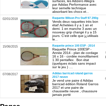
surfaces, les Adizero Allegra
par Adidas Performance avec
leur semelle technique
absorbant les chocs et...
Raquette Wilson Pro Staff 97 290g
02/01/2018
Vends deux raquettes très bon
état! Achetées il y a 1 an et
demi. 1 en manche 3 avec un
nouveau grip changé il y a 15
jours. C’est celle que j¿utilisais
le...
Raquette prince 100 ESP - 2014
15/06/2015
Raquette Prince 100ESP -
Année 2014 - plan de cordage
16 x 16 - cordée monofilament
1.30 pentaflex . Bon état
(quelques éclats sans impact
sur le jeu ) ....
Adidas barricad roland garros
07/08/2017
2017 neuve
Je vend une paire d Adidas
barricad édition Roland Garros
2017 et une paire de
chaussette neuve , chaussure
jamais porté