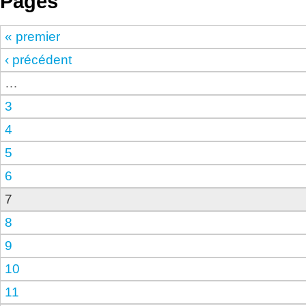
Pages
« premier
‹ précédent
…
3
4
5
6
7
8
9
10
11