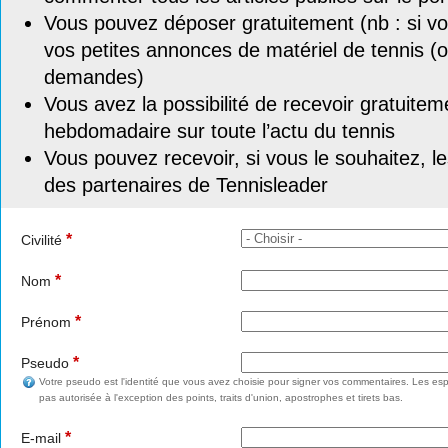
Vous pouvez déposer gratuitement (nb : si vou
vos petites annonces de matériel de tennis (o
demandes)
Vous avez la possibilité de recevoir gratuitem
hebdomadaire sur toute l’actu du tennis
Vous pouvez recevoir, si vous le souhaitez, l
des partenaires de Tennisleader
*
Civilité
*
Nom
*
Prénom
*
Pseudo
Votre pseudo est l'identité que vous avez choisie pour signer vos commentaires. Les esp
pas autorisée à l'exception des points, traits d'union, apostrophes et tirets bas.
*
E-mail