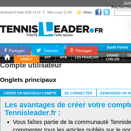
Jum
Recherche
|
Vendredi 07 Août 2026 14:23
Mise à jour 12:08
Météo
Matériel
Entraînement
Santé Forme
Partager
Tweeter
Partager
SCORES EN
GRAND
C
ATP
WTA
LES FRANÇAIS
DIRECT
CHELEM
Compte utilisateur
Onglets principaux
CRÉER UN NOUVEAU COMPTE
SE CONNECTER
DEMANDER UN N
(ONGLET ACTIF)
Les avantages de créer votre compt
Tennisleader.fr :
Vous faîtes partie de la communauté Tennisl
commenter tous les articles publiés sur le port