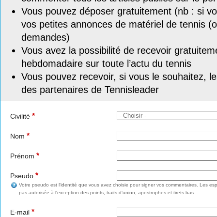
Vous pouvez déposer gratuitement (nb : si vou
vos petites annonces de matériel de tennis (o
demandes)
Vous avez la possibilité de recevoir gratuitem
hebdomadaire sur toute l’actu du tennis
Vous pouvez recevoir, si vous le souhaitez, l
des partenaires de Tennisleader
*
Civilité
*
Nom
*
Prénom
*
Pseudo
Votre pseudo est l'identité que vous avez choisie pour signer vos commentaires. Les esp
pas autorisée à l'exception des points, traits d'union, apostrophes et tirets bas.
*
E-mail