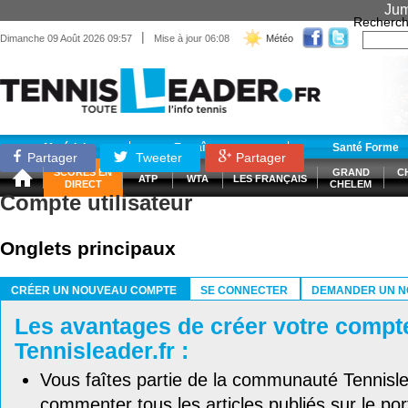
Jum
Recherch
|
Dimanche 09 Août 2026 09:57
Mise à jour 06:08
Météo
Matériel
Entraînement
Santé Forme
Partager
Tweeter
Partager
SCORES EN
GRAND
C
ATP
WTA
LES FRANÇAIS
DIRECT
CHELEM
Compte utilisateur
Onglets principaux
CRÉER UN NOUVEAU COMPTE
SE CONNECTER
DEMANDER UN N
(ONGLET ACTIF)
Les avantages de créer votre compt
Tennisleader.fr :
Vous faîtes partie de la communauté Tennisl
commenter tous les articles publiés sur le port