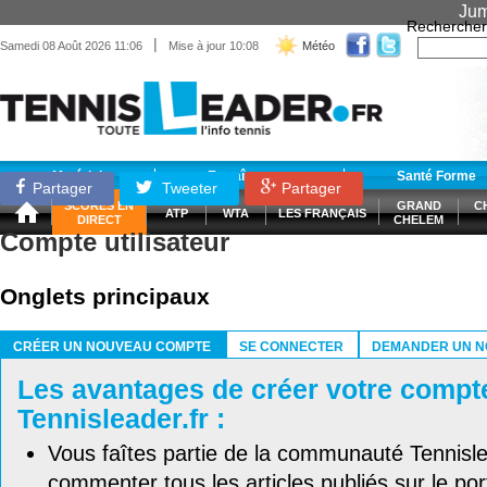
Jum
Rechercher
|
Samedi 08 Août 2026 11:06
Mise à jour 10:08
Météo
Matériel
Entraînement
Santé Forme
Partager
Tweeter
Partager
SCORES EN
GRAND
C
ATP
WTA
LES FRANÇAIS
DIRECT
CHELEM
Compte utilisateur
Onglets principaux
CRÉER UN NOUVEAU COMPTE
SE CONNECTER
DEMANDER UN N
(ONGLET ACTIF)
Les avantages de créer votre compt
Tennisleader.fr :
Vous faîtes partie de la communauté Tennisl
commenter tous les articles publiés sur le port