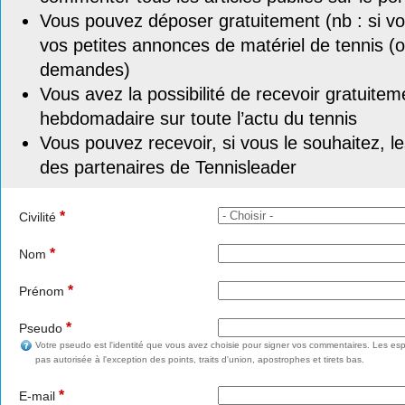
Vous pouvez déposer gratuitement (nb : si vou
vos petites annonces de matériel de tennis (o
demandes)
Vous avez la possibilité de recevoir gratuitem
hebdomadaire sur toute l’actu du tennis
Vous pouvez recevoir, si vous le souhaitez, l
des partenaires de Tennisleader
*
Civilité
*
Nom
*
Prénom
*
Pseudo
Votre pseudo est l'identité que vous avez choisie pour signer vos commentaires. Les esp
pas autorisée à l'exception des points, traits d'union, apostrophes et tirets bas.
*
E-mail