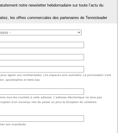
ratuitement notre newsletter hebdomadaire sur toute l’actu du
aitez, les offres commerciales des partenaires de Tennisleader
e pour signer vos commentaires. Les espaces sont autorisés; La ponctuation n'est
ion, apostrophes et tirets bas.
rra tous les courriels à cette adresse. L'adresse électronique ne sera pas
réception d'un nouveau mot de passe ou pour la réception de certaines
rmer son exactitude.