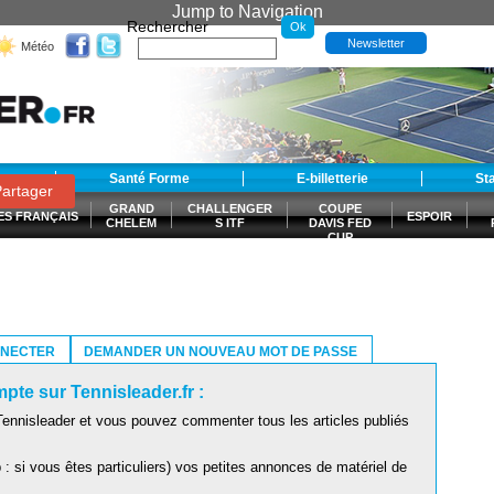
Jump to Navigation
Rechercher
Newsletter
Météo
t
Santé Forme
E-billetterie
St
artager
GRAND
CHALLENGER
COUPE
ES FRANÇAIS
ESPOIR
CHELEM
S ITF
DAVIS FED
CUP
S
NNECTER
DEMANDER UN NOUVEAU MOT DE PASSE
pte sur Tennisleader.fr :
ennisleader et vous pouvez commenter tous les articles publiés
: si vous êtes particuliers) vos petites annonces de matériel de