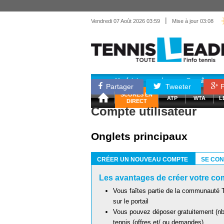
|
Vendredi 07 Août 2026 03:59
Mise à jour 03:08
Matériel
Entraînemen
Partager
Tweeter
P
SCORES EN
ATP
WTA
L
DIRECT
Compte utilisateur
Onglets principaux
CRÉER UN NOUVEAU COMPTE
SE CO
(ONGLET ACTIF)
Les avantages de créer votre com
Vous faîtes partie de la communauté T
sur le portail
Vous pouvez déposer gratuitement (nb 
tennis (offres et/ ou demandes)