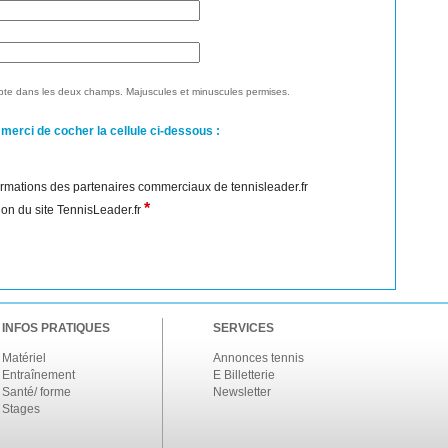
te dans les deux champs. Majuscules et minuscules permises.
 merci de cocher la cellule ci-dessous :
nformations des partenaires commerciaux de tennisleader.fr
*
ation du site TennisLeader.fr
INFOS PRATIQUES
SERVICES
Matériel
Annonces tennis
Entraînement
E Billetterie
Santé/ forme
Newsletter
Stages