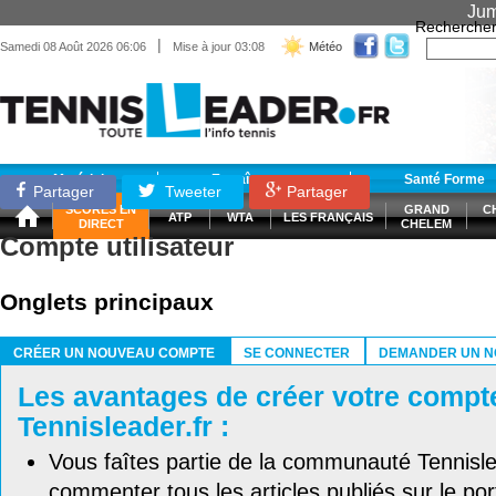
Jum
Recherche
|
Samedi 08 Août 2026 06:06
Mise à jour 03:08
Météo
Matériel
Entraînement
Santé Forme
Partager
Tweeter
Partager
SCORES EN
GRAND
C
ATP
WTA
LES FRANÇAIS
DIRECT
CHELEM
Compte utilisateur
Onglets principaux
CRÉER UN NOUVEAU COMPTE
SE CONNECTER
DEMANDER UN N
(ONGLET ACTIF)
Les avantages de créer votre compt
Tennisleader.fr :
Vous faîtes partie de la communauté Tennisl
commenter tous les articles publiés sur le port