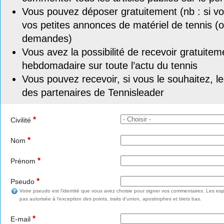
Vous pouvez déposer gratuitement (nb : si vou
vos petites annonces de matériel de tennis (o
demandes)
Vous avez la possibilité de recevoir gratuitem
hebdomadaire sur toute l’actu du tennis
Vous pouvez recevoir, si vous le souhaitez, l
des partenaires de Tennisleader
*
Civilité
*
Nom
*
Prénom
*
Pseudo
Votre pseudo est l'identité que vous avez choisie pour signer vos commentaires. Les esp
pas autorisée à l'exception des points, traits d'union, apostrophes et tirets bas.
*
E-mail