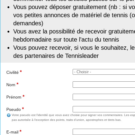
Vous pouvez déposer gratuitement (nb : si vou
vos petites annonces de matériel de tennis (o
demandes)
Vous avez la possibilité de recevoir gratuitem
hebdomadaire sur toute l’actu du tennis
Vous pouvez recevoir, si vous le souhaitez, l
des partenaires de Tennisleader
*
Civilité
*
Nom
*
Prénom
*
Pseudo
Votre pseudo est l'identité que vous avez choisie pour signer vos commentaires. Les esp
pas autorisée à l'exception des points, traits d'union, apostrophes et tirets bas.
*
E-mail