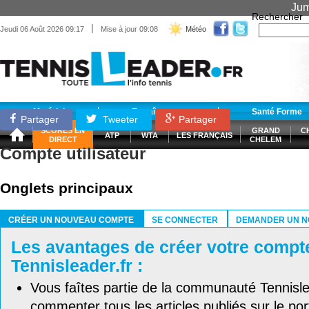
Jum
Rechercher
|
Jeudi 06 Août 2026 09:17
Mise à jour 09:08
Météo
Matériel
Entraînement
Santé Forme
Partager
Tweeter
Partager
SCORES EN
GRAND
C
ATP
WTA
LES FRANÇAIS
DIRECT
CHELEM
Compte utilisateur
Onglets principaux
CRÉER UN NOUVEAU COMPTE
SE CONNECTER
DEMANDER UN N
(ONGLET ACTIF)
Les avantages de créer votre compt
Tennisleader.fr :
Vous faîtes partie de la communauté Tennisl
commenter tous les articles publiés sur le port