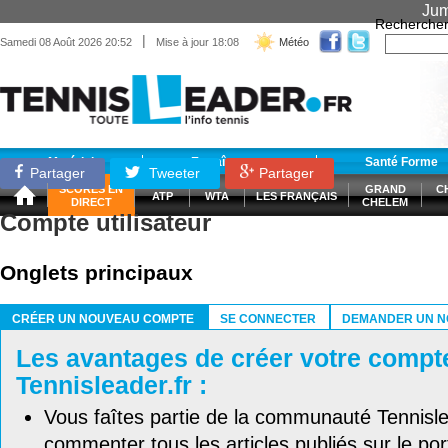
Jum
Recherche
|
Samedi 08 Août 2026 20:52
Mise à jour 18:08
Météo
Matériel
Entraînement
Santé Forme
Partager
Tweeter
Partager
SCORES EN
GRAND
C
ATP
WTA
LES FRANÇAIS
DIRECT
CHELEM
Compte utilisateur
Onglets principaux
CRÉER UN NOUVEAU COMPTE
SE CONNECTER
DEMANDER UN N
(ONGLET ACTIF)
Les avantages de créer votre compt
Tennisleader.fr :
Vous faîtes partie de la communauté Tennisl
commenter tous les articles publiés sur le port