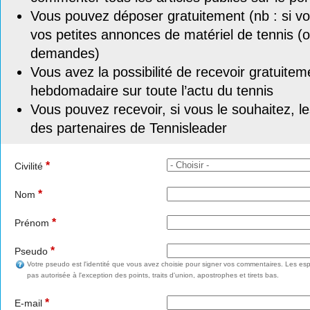
Vous pouvez déposer gratuitement (nb : si vou
vos petites annonces de matériel de tennis (o
demandes)
Vous avez la possibilité de recevoir gratuitem
hebdomadaire sur toute l’actu du tennis
Vous pouvez recevoir, si vous le souhaitez, l
des partenaires de Tennisleader
*
Civilité
*
Nom
*
Prénom
*
Pseudo
Votre pseudo est l'identité que vous avez choisie pour signer vos commentaires. Les esp
pas autorisée à l'exception des points, traits d'union, apostrophes et tirets bas.
*
E-mail