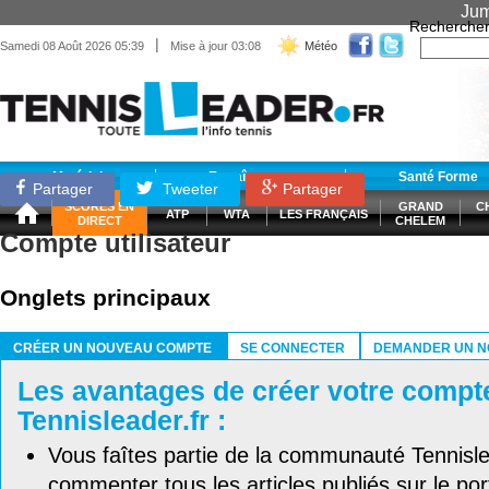
Jum
Recherche
|
Samedi 08 Août 2026 05:39
Mise à jour 03:08
Météo
Matériel
Entraînement
Santé Forme
Partager
Tweeter
Partager
SCORES EN
GRAND
C
ATP
WTA
LES FRANÇAIS
DIRECT
CHELEM
Compte utilisateur
Onglets principaux
CRÉER UN NOUVEAU COMPTE
SE CONNECTER
DEMANDER UN N
(ONGLET ACTIF)
Les avantages de créer votre compt
Tennisleader.fr :
Vous faîtes partie de la communauté Tennisl
commenter tous les articles publiés sur le port