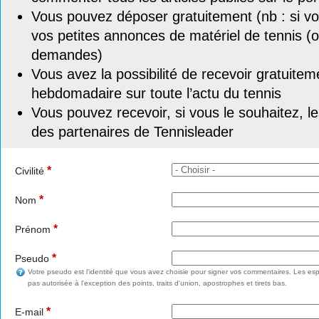
Vous pouvez déposer gratuitement (nb : si vou
vos petites annonces de matériel de tennis (o
demandes)
Vous avez la possibilité de recevoir gratuitem
hebdomadaire sur toute l’actu du tennis
Vous pouvez recevoir, si vous le souhaitez, l
des partenaires de Tennisleader
*
Civilité
*
Nom
*
Prénom
*
Pseudo
Votre pseudo est l'identité que vous avez choisie pour signer vos commentaires. Les esp
pas autorisée à l'exception des points, traits d'union, apostrophes et tirets bas.
*
E-mail