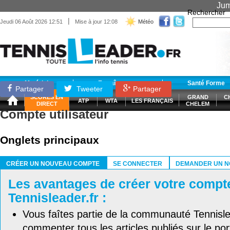
Jum
Rechercher
|
Jeudi 06 Août 2026 12:51
Mise à jour 12:08
Météo
Matériel
Entraînement
Santé Forme
Partager
Tweeter
Partager
SCORES EN
GRAND
C
ATP
WTA
LES FRANÇAIS
DIRECT
CHELEM
Compte utilisateur
Onglets principaux
CRÉER UN NOUVEAU COMPTE
SE CONNECTER
DEMANDER UN N
(ONGLET ACTIF)
Les avantages de créer votre compt
Tennisleader.fr :
Vous faîtes partie de la communauté Tennisl
commenter tous les articles publiés sur le port