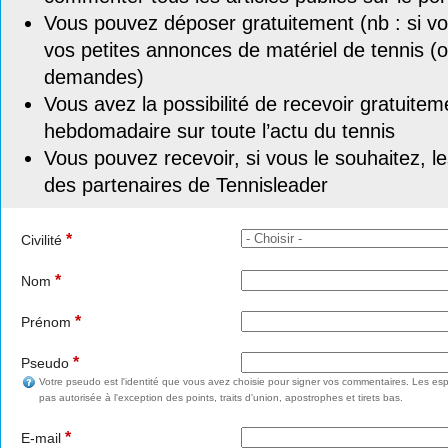
Vous pouvez déposer gratuitement (nb : si vou
vos petites annonces de matériel de tennis (o
demandes)
Vous avez la possibilité de recevoir gratuitem
hebdomadaire sur toute l’actu du tennis
Vous pouvez recevoir, si vous le souhaitez, l
des partenaires de Tennisleader
*
Civilité
*
Nom
*
Prénom
*
Pseudo
Votre pseudo est l'identité que vous avez choisie pour signer vos commentaires. Les esp
pas autorisée à l'exception des points, traits d'union, apostrophes et tirets bas.
*
E-mail