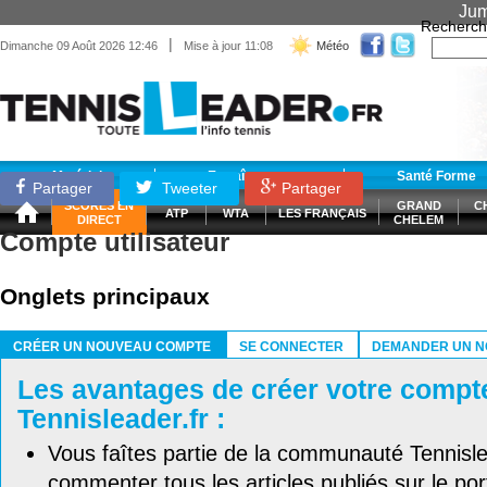
Jum
Recherch
|
Dimanche 09 Août 2026 12:46
Mise à jour 11:08
Météo
Matériel
Entraînement
Santé Forme
Partager
Tweeter
Partager
SCORES EN
GRAND
C
ATP
WTA
LES FRANÇAIS
DIRECT
CHELEM
Compte utilisateur
Onglets principaux
CRÉER UN NOUVEAU COMPTE
SE CONNECTER
DEMANDER UN N
(ONGLET ACTIF)
Les avantages de créer votre compt
Tennisleader.fr :
Vous faîtes partie de la communauté Tennisl
commenter tous les articles publiés sur le port