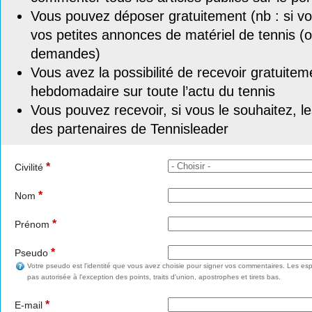
Vous pouvez déposer gratuitement (nb : si vou
vos petites annonces de matériel de tennis (o
demandes)
Vous avez la possibilité de recevoir gratuitem
hebdomadaire sur toute l’actu du tennis
Vous pouvez recevoir, si vous le souhaitez, l
des partenaires de Tennisleader
*
Civilité
*
Nom
*
Prénom
*
Pseudo
Votre pseudo est l'identité que vous avez choisie pour signer vos commentaires. Les esp
pas autorisée à l'exception des points, traits d'union, apostrophes et tirets bas.
*
E-mail