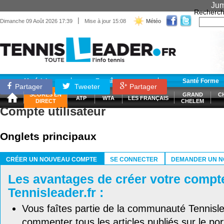
Jum
Recherch
|
Dimanche 09 Août 2026 17:39
Mise à jour 15:08
Météo
Matériel
Entraînement
Santé Forme
Partager
Tweeter
Partager
SCORES EN
GRAND
C
ATP
WTA
LES FRANÇAIS
DIRECT
CHELEM
Compte utilisateur
Onglets principaux
CRÉER UN NOUVEAU COMPTE
SE CONNECTER
DEMANDER UN N
(ONGLET ACTIF)
Les avantages de créer votre compt
Tennisleader.fr :
Vous faîtes partie de la communauté Tennisl
commenter tous les articles publiés sur le port