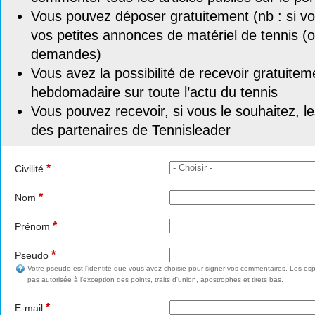
Vous pouvez déposer gratuitement (nb : si vou
vos petites annonces de matériel de tennis (o
demandes)
Vous avez la possibilité de recevoir gratuitem
hebdomadaire sur toute l’actu du tennis
Vous pouvez recevoir, si vous le souhaitez, l
des partenaires de Tennisleader
*
Civilité
*
Nom
*
Prénom
*
Pseudo
Votre pseudo est l'identité que vous avez choisie pour signer vos commentaires. Les esp
pas autorisée à l'exception des points, traits d'union, apostrophes et tirets bas.
*
E-mail