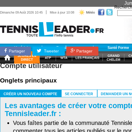
Jum
Recherch
|
Dimanche 09 Août 2026 10:45
Mise à jour 10:08
Météo
Matériel
Entraînement
Santé Forme
Partager
Tweeter
Partager
SCORES EN
GRAND
C
ATP
WTA
LES FRANÇAIS
DIRECT
CHELEM
Compte utilisateur
Onglets principaux
CRÉER UN NOUVEAU COMPTE
SE CONNECTER
DEMANDER UN N
(ONGLET ACTIF)
Les avantages de créer votre compt
Tennisleader.fr :
Vous faîtes partie de la communauté Tennisl
commenter tous les articles publiés sur le port