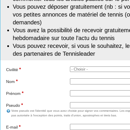
Vous pouvez déposer gratuitement (nb : si vou
vos petites annonces de matériel de tennis (o
demandes)
Vous avez la possibilité de recevoir gratuitem
hebdomadaire sur toute l’actu du tennis
Vous pouvez recevoir, si vous le souhaitez, l
des partenaires de Tennisleader
*
Civilité
*
Nom
*
Prénom
*
Pseudo
Votre pseudo est l'identité que vous avez choisie pour signer vos commentaires. Les esp
pas autorisée à l'exception des points, traits d'union, apostrophes et tirets bas.
*
E-mail