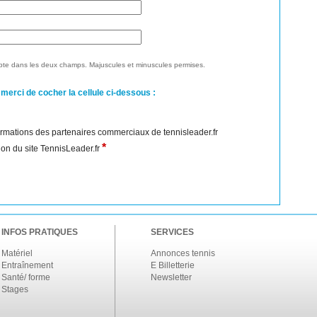
te dans les deux champs. Majuscules et minuscules permises.
 merci de cocher la cellule ci-dessous :
nformations des partenaires commerciaux de tennisleader.fr
*
ation du site TennisLeader.fr
INFOS PRATIQUES
SERVICES
Matériel
Annonces tennis
Entraînement
E Billetterie
Santé/ forme
Newsletter
Stages