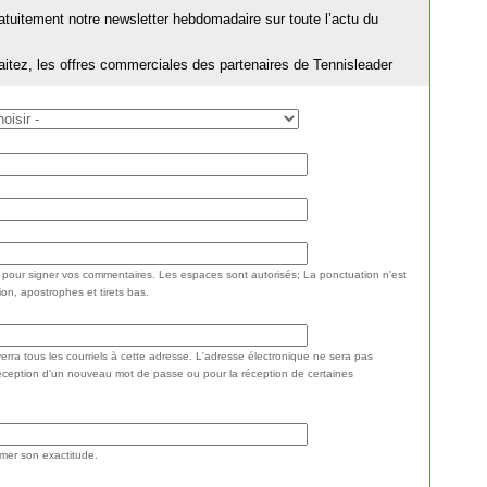
ratuitement notre newsletter hebdomadaire sur toute l’actu du
aitez, les offres commerciales des partenaires de Tennisleader
e pour signer vos commentaires. Les espaces sont autorisés; La ponctuation n'est
ion, apostrophes et tirets bas.
rra tous les courriels à cette adresse. L'adresse électronique ne sera pas
réception d'un nouveau mot de passe ou pour la réception de certaines
rmer son exactitude.