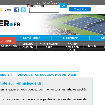
Jump to Navigation
Rechercher
Newsletter
Météo
t
Santé Forme
E-billetterie
St
artager
GRAND
CHALLENGER
COUPE
ES FRANÇAIS
ESPOIR
CHELEM
S ITF
DAVIS FED
CUP
S
NNECTER
DEMANDER UN NOUVEAU MOT DE PASSE
pte sur Tennisleader.fr :
ennisleader et vous pouvez commenter tous les articles publiés
: si vous êtes particuliers) vos petites annonces de matériel de