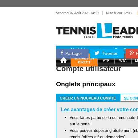
|
Vendredi 07 Août 2026 14:19
Mise à jour 12:08
Matériel
Entraînemen
Partager
Tweeter
P
SCORES EN
ATP
WTA
L
DIRECT
Compte utilisateur
Onglets principaux
CRÉER UN NOUVEAU COMPTE
SE CO
(ONGLET ACTIF)
Les avantages de créer votre com
Vous faîtes partie de la communauté T
sur le portail
Vous pouvez déposer gratuitement (nb 
tennis (offres et/ ou demandes)