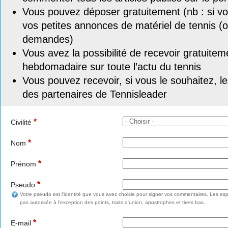
Vous pouvez déposer gratuitement (nb : si vou
vos petites annonces de matériel de tennis (o
demandes)
Vous avez la possibilité de recevoir gratuitem
hebdomadaire sur toute l’actu du tennis
Vous pouvez recevoir, si vous le souhaitez, l
des partenaires de Tennisleader
*
Civilité
*
Nom
*
Prénom
*
Pseudo
Votre pseudo est l'identité que vous avez choisie pour signer vos commentaires. Les esp
pas autorisée à l'exception des points, traits d'union, apostrophes et tirets bas.
*
E-mail