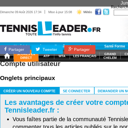
Jum
Recherch
|
Dimanche 09 Août 2026 17:34
Mise à jour 15:08
Météo
Matériel
Entraînement
Santé Forme
Partager
Tweeter
Partager
SCORES EN
GRAND
C
ATP
WTA
LES FRANÇAIS
DIRECT
CHELEM
Compte utilisateur
Onglets principaux
CRÉER UN NOUVEAU COMPTE
SE CONNECTER
DEMANDER UN N
(ONGLET ACTIF)
Les avantages de créer votre compt
Tennisleader.fr :
Vous faîtes partie de la communauté Tennisl
commenter tous les articles publiés sur le port