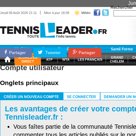
Jum
Rechercher
|
Jeudi 06 Août 2026 21:11
Mise à jour 18:08
Météo
Matériel
Entraînement
Santé Forme
Partager
Tweeter
Partager
SCORES EN
GRAND
C
ATP
WTA
LES FRANÇAIS
DIRECT
CHELEM
Compte utilisateur
Onglets principaux
CRÉER UN NOUVEAU COMPTE
SE CONNECTER
DEMANDER UN N
(ONGLET ACTIF)
Les avantages de créer votre compt
Tennisleader.fr :
Vous faîtes partie de la communauté Tennisl
commenter tous les articles publiés sur le port