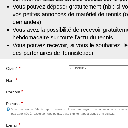
Vous pouvez déposer gratuitement (nb : si vou
vos petites annonces de matériel de tennis (o
demandes)
Vous avez la possibilité de recevoir gratuitem
hebdomadaire sur toute l’actu du tennis
Vous pouvez recevoir, si vous le souhaitez, l
des partenaires de Tennisleader
*
Civilité
*
Nom
*
Prénom
*
Pseudo
Votre pseudo est l'identité que vous avez choisie pour signer vos commentaires. Les esp
pas autorisée à l'exception des points, traits d'union, apostrophes et tirets bas.
*
E-mail