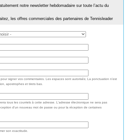
ratuitement notre newsletter hebdomadaire sur toute l’actu du
aitez, les offres commerciales des partenaires de Tennisleader
e pour signer vos commentaires. Les espaces sont autorisés; La ponctuation n'est
ion, apostrophes et tirets bas.
rra tous les courriels à cette adresse. L'adresse électronique ne sera pas
réception d'un nouveau mot de passe ou pour la réception de certaines
rmer son exactitude.