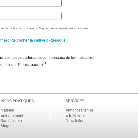
te dans les deux champs. Majuscules et minuscules permises.
 merci de cocher la cellule ci-dessous :
nformations des partenaires commerciaux de tennisleader.fr
*
ation du site TennisLeader.fr
INFOS PRATIQUES
SERVICES
Matériel
Annonces tennis
Entraînement
E Billetterie
Santé/ forme
Newsletter
Stages