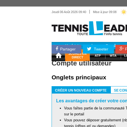
|
Jeudi 06 Août 2026 09:40
Mise à jour 09:08
Matériel
Entraînemen
Partager
Tweeter
P
SCORES EN
ATP
WTA
L
DIRECT
Compte utilisateur
Onglets principaux
CRÉER UN NOUVEAU COMPTE
SE CO
(ONGLET ACTIF)
Les avantages de créer votre com
Vous faîtes partie de la communauté T
sur le portail
Vous pouvez déposer gratuitement (nb 
tennis (offres et/ ou demandes)