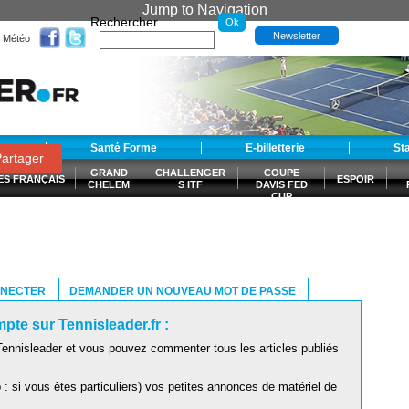
Jump to Navigation
Rechercher
Newsletter
Météo
t
Santé Forme
E-billetterie
St
artager
GRAND
CHALLENGER
COUPE
ES FRANÇAIS
ESPOIR
CHELEM
S ITF
DAVIS FED
CUP
S
NNECTER
DEMANDER UN NOUVEAU MOT DE PASSE
pte sur Tennisleader.fr :
ennisleader et vous pouvez commenter tous les articles publiés
: si vous êtes particuliers) vos petites annonces de matériel de