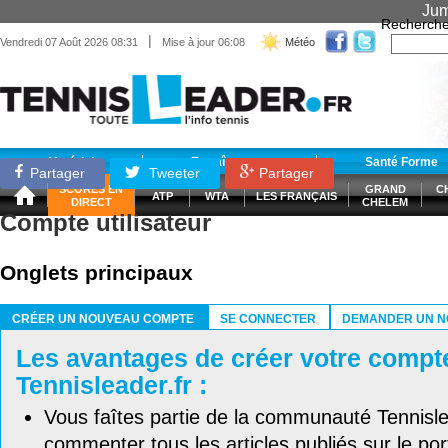
Jum
Recherche
|
Vendredi 07 Août 2026 08:31
Mise à jour 06:08
Météo
Matériel
Entraînement
Santé Forme
Partager
Tweeter
Partager
SCORES EN
GRAND
C
ATP
WTA
LES FRANÇAIS
DIRECT
CHELEM
Compte utilisateur
Onglets principaux
CRÉER UN NOUVEAU COMPTE
SE CONNECTER
DEMANDER UN N
(ONGLET ACTIF)
Les avantages de créer votre compt
Tennisleader.fr :
Vous faîtes partie de la communauté Tennisl
commenter tous les articles publiés sur le port