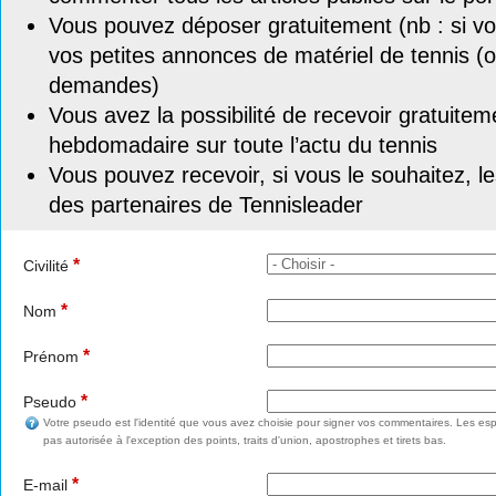
Vous pouvez déposer gratuitement (nb : si vou
vos petites annonces de matériel de tennis (o
demandes)
Vous avez la possibilité de recevoir gratuitem
hebdomadaire sur toute l’actu du tennis
Vous pouvez recevoir, si vous le souhaitez, l
des partenaires de Tennisleader
*
Civilité
*
Nom
*
Prénom
*
Pseudo
Votre pseudo est l'identité que vous avez choisie pour signer vos commentaires. Les esp
pas autorisée à l'exception des points, traits d'union, apostrophes et tirets bas.
*
E-mail