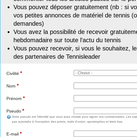
Vous pouvez déposer gratuitement (nb : si vou
vos petites annonces de matériel de tennis (o
demandes)
Vous avez la possibilité de recevoir gratuitem
hebdomadaire sur toute l’actu du tennis
Vous pouvez recevoir, si vous le souhaitez, l
des partenaires de Tennisleader
*
Civilité
*
Nom
*
Prénom
*
Pseudo
Votre pseudo est l'identité que vous avez choisie pour signer vos commentaires. Les esp
pas autorisée à l'exception des points, traits d'union, apostrophes et tirets bas.
*
E-mail