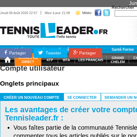
Jum
Rechercher
|
Jeudi 06 Août 2026 22:57
Mise à jour 21:08
Météo
Matériel
Entraînement
Santé Forme
Partager
Tweeter
Partager
SCORES EN
GRAND
C
ATP
WTA
LES FRANÇAIS
DIRECT
CHELEM
Compte utilisateur
Onglets principaux
CRÉER UN NOUVEAU COMPTE
SE CONNECTER
DEMANDER UN N
(ONGLET ACTIF)
Les avantages de créer votre compt
Tennisleader.fr :
Vous faîtes partie de la communauté Tennisl
commenter tous les articles publiés sur le port