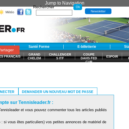
Jump to Navigation
Rechercher
Newsletter
Météo
t
Santé Forme
E-billetterie
St
artager
GRAND
CHALLENGER
COUPE
ES FRANÇAIS
ESPOIR
CHELEM
S ITF
DAVIS FED
CUP
S
NNECTER
DEMANDER UN NOUVEAU MOT DE PASSE
pte sur Tennisleader.fr :
ennisleader et vous pouvez commenter tous les articles publiés
: si vous êtes particuliers) vos petites annonces de matériel de