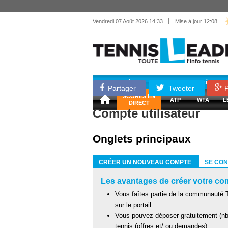
|
Vendredi 07 Août 2026 14:33
Mise à jour 12:08
Matériel
Entraînemen
Partager
Tweeter
P
SCORES EN
ATP
WTA
L
DIRECT
Compte utilisateur
Onglets principaux
CRÉER UN NOUVEAU COMPTE
SE CO
(ONGLET ACTIF)
Les avantages de créer votre com
Vous faîtes partie de la communauté T
sur le portail
Vous pouvez déposer gratuitement (nb 
tennis (offres et/ ou demandes)