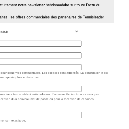
ratuitement notre newsletter hebdomadaire sur toute l’actu du
aitez, les offres commerciales des partenaires de Tennisleader
e pour signer vos commentaires. Les espaces sont autorisés; La ponctuation n'est
ion, apostrophes et tirets bas.
rra tous les courriels à cette adresse. L'adresse électronique ne sera pas
réception d'un nouveau mot de passe ou pour la réception de certaines
rmer son exactitude.