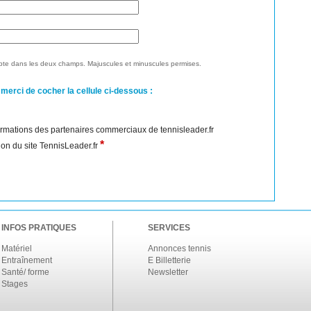
te dans les deux champs. Majuscules et minuscules permises.
 merci de cocher la cellule ci-dessous :
nformations des partenaires commerciaux de tennisleader.fr
*
ation du site TennisLeader.fr
INFOS PRATIQUES
SERVICES
Matériel
Annonces tennis
Entraînement
E Billetterie
Santé/ forme
Newsletter
Stages