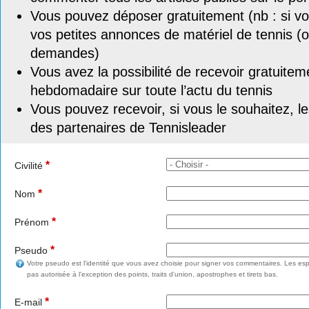
Vous pouvez déposer gratuitement (nb : si vou
vos petites annonces de matériel de tennis (o
demandes)
Vous avez la possibilité de recevoir gratuitem
hebdomadaire sur toute l’actu du tennis
Vous pouvez recevoir, si vous le souhaitez, l
des partenaires de Tennisleader
*
Civilité
*
Nom
*
Prénom
*
Pseudo
Votre pseudo est l'identité que vous avez choisie pour signer vos commentaires. Les esp
pas autorisée à l'exception des points, traits d'union, apostrophes et tirets bas.
*
E-mail