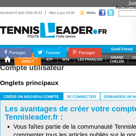
Jum
Recherche
|
Vendredi 07 Août 2026 05:43
Mise à jour 03:08
Météo
Matériel
Entraînement
Santé Forme
Partager
Tweeter
Partager
SCORES EN
GRAND
C
ATP
WTA
LES FRANÇAIS
DIRECT
CHELEM
Compte utilisateur
Onglets principaux
CRÉER UN NOUVEAU COMPTE
SE CONNECTER
DEMANDER UN N
(ONGLET ACTIF)
Les avantages de créer votre compt
Tennisleader.fr :
Vous faîtes partie de la communauté Tennisl
commenter tous les articles publiés sur le port