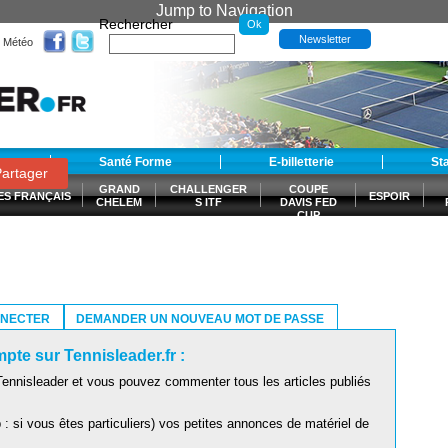
Jump to Navigation
Rechercher
Newsletter
Météo
t
Santé Forme
E-billetterie
St
artager
GRAND
CHALLENGER
COUPE
ES FRANÇAIS
ESPOIR
CHELEM
S ITF
DAVIS FED
CUP
S
NNECTER
DEMANDER UN NOUVEAU MOT DE PASSE
pte sur Tennisleader.fr :
ennisleader et vous pouvez commenter tous les articles publiés
: si vous êtes particuliers) vos petites annonces de matériel de