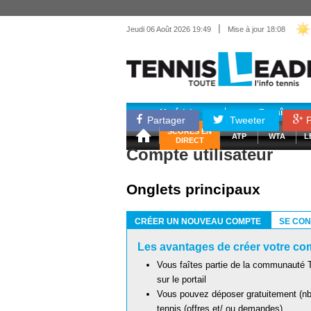
|
Jeudi 06 Août 2026 19:49
Mise à jour 18:08
Matériel
Entraînemen
Partager
Tweeter
P
SCORES EN
ATP
WTA
L
DIRECT
Compte utilisateur
Onglets principaux
CRÉER UN NOUVEAU COMPTE
SE CO
(ONGLET ACTIF)
Les avantages de créer votre com
Vous faîtes partie de la communauté T
sur le portail
Vous pouvez déposer gratuitement (nb 
tennis (offres et/ ou demandes)