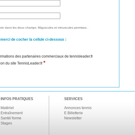
te dans les deux champs. Majuscules et minuscules permises.
 merci de cocher la cellule ci-dessous :
nformations des partenaires commerciaux de tennisleader.fr
*
ation du site TennisLeader.fr
INFOS PRATIQUES
SERVICES
Matériel
Annonces tennis
Entraînement
E Billetterie
Santé/ forme
Newsletter
Stages