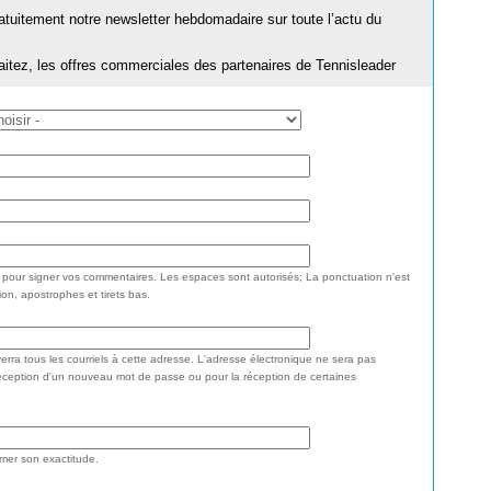
ratuitement notre newsletter hebdomadaire sur toute l’actu du
aitez, les offres commerciales des partenaires de Tennisleader
e pour signer vos commentaires. Les espaces sont autorisés; La ponctuation n'est
ion, apostrophes et tirets bas.
rra tous les courriels à cette adresse. L'adresse électronique ne sera pas
réception d'un nouveau mot de passe ou pour la réception de certaines
rmer son exactitude.