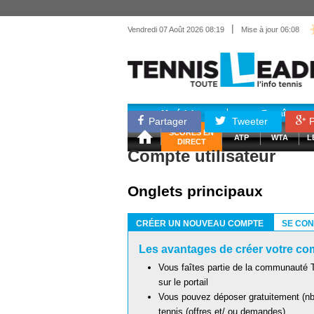
|
Vendredi 07 Août 2026 08:19
Mise à jour 06:08
Matériel
Entraînemen
Partager
Tweeter
P
SCORES EN
ATP
WTA
L
DIRECT
Compte utilisateur
Onglets principaux
CRÉER UN NOUVEAU COMPTE
SE CO
(ONGLET ACTIF)
Les avantages de créer votre com
Vous faîtes partie de la communauté T
sur le portail
Vous pouvez déposer gratuitement (nb 
tennis (offres et/ ou demandes)