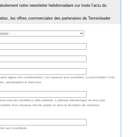
ratuitement notre newsletter hebdomadaire sur toute l’actu du
aitez, les offres commerciales des partenaires de Tennisleader
e pour signer vos commentaires. Les espaces sont autorisés; La ponctuation n'est
ion, apostrophes et tirets bas.
rra tous les courriels à cette adresse. L'adresse électronique ne sera pas
réception d'un nouveau mot de passe ou pour la réception de certaines
rmer son exactitude.