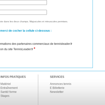
te dans les deux champs. Majuscules et minuscules permises.
 merci de cocher la cellule ci-dessous :
nformations des partenaires commerciaux de tennisleader.fr
*
ation du site TennisLeader.fr
INFOS PRATIQUES
SERVICES
Matériel
Annonces tennis
Entraînement
E Billetterie
Santé/ forme
Newsletter
Stages