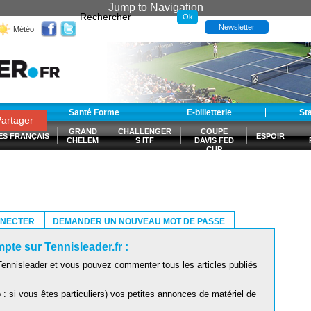
Jump to Navigation
Rechercher
Newsletter
Météo
t
Santé Forme
E-billetterie
St
artager
GRAND
CHALLENGER
COUPE
ES FRANÇAIS
ESPOIR
CHELEM
S ITF
DAVIS FED
CUP
S
NNECTER
DEMANDER UN NOUVEAU MOT DE PASSE
pte sur Tennisleader.fr :
ennisleader et vous pouvez commenter tous les articles publiés
: si vous êtes particuliers) vos petites annonces de matériel de