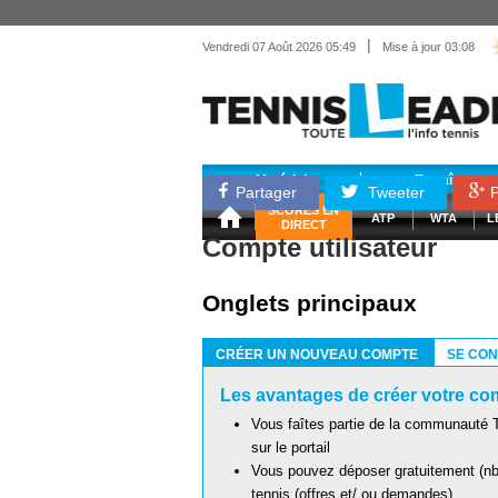
|
Vendredi 07 Août 2026 05:49
Mise à jour 03:08
Matériel
Entraînemen
Partager
Tweeter
P
SCORES EN
ATP
WTA
L
DIRECT
Compte utilisateur
Onglets principaux
CRÉER UN NOUVEAU COMPTE
SE CO
(ONGLET ACTIF)
Les avantages de créer votre com
Vous faîtes partie de la communauté T
sur le portail
Vous pouvez déposer gratuitement (nb 
tennis (offres et/ ou demandes)