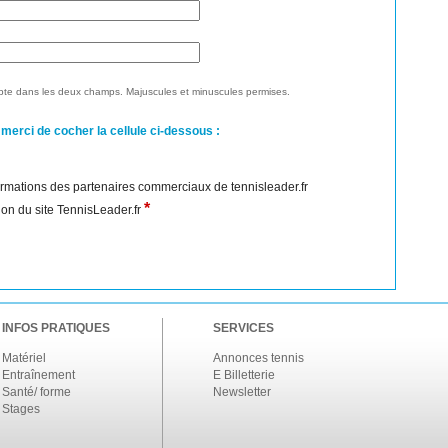
te dans les deux champs. Majuscules et minuscules permises.
 merci de cocher la cellule ci-dessous :
nformations des partenaires commerciaux de tennisleader.fr
*
ation du site TennisLeader.fr
INFOS PRATIQUES
SERVICES
Matériel
Annonces tennis
Entraînement
E Billetterie
Santé/ forme
Newsletter
Stages