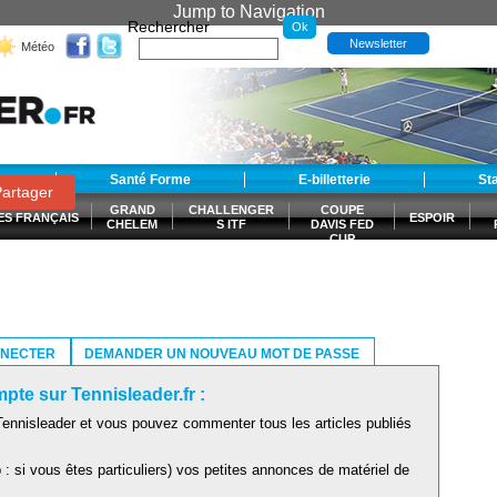
Jump to Navigation
Rechercher
Newsletter
Météo
t
Santé Forme
E-billetterie
St
artager
GRAND
CHALLENGER
COUPE
ES FRANÇAIS
ESPOIR
CHELEM
S ITF
DAVIS FED
CUP
S
NNECTER
DEMANDER UN NOUVEAU MOT DE PASSE
pte sur Tennisleader.fr :
ennisleader et vous pouvez commenter tous les articles publiés
: si vous êtes particuliers) vos petites annonces de matériel de