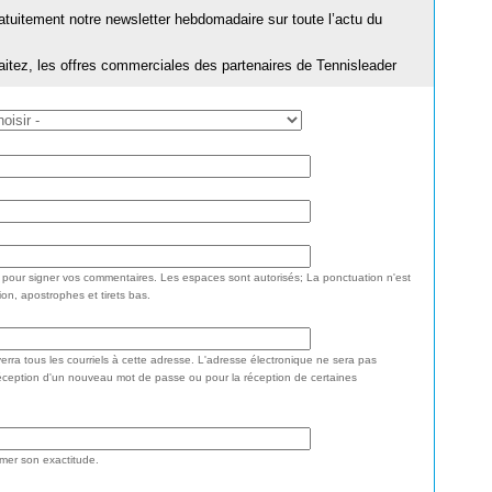
ratuitement notre newsletter hebdomadaire sur toute l’actu du
aitez, les offres commerciales des partenaires de Tennisleader
e pour signer vos commentaires. Les espaces sont autorisés; La ponctuation n'est
ion, apostrophes et tirets bas.
rra tous les courriels à cette adresse. L'adresse électronique ne sera pas
réception d'un nouveau mot de passe ou pour la réception de certaines
rmer son exactitude.