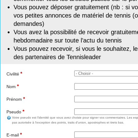
Vous pouvez déposer gratuitement (nb : si vou
vos petites annonces de matériel de tennis (o
demandes)
Vous avez la possibilité de recevoir gratuitem
hebdomadaire sur toute l’actu du tennis
Vous pouvez recevoir, si vous le souhaitez, l
des partenaires de Tennisleader
*
Civilité
*
Nom
*
Prénom
*
Pseudo
Votre pseudo est l'identité que vous avez choisie pour signer vos commentaires. Les esp
pas autorisée à l'exception des points, traits d'union, apostrophes et tirets bas.
*
E-mail