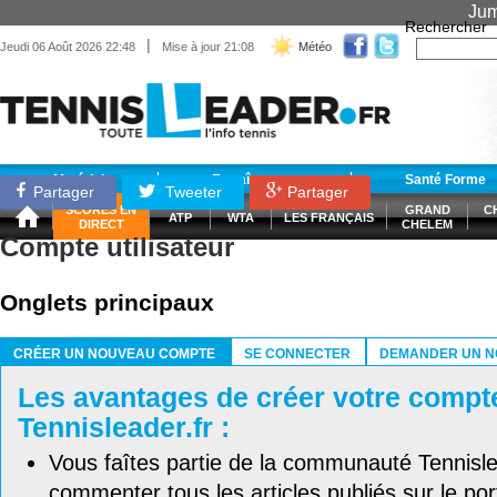
Jum
Rechercher
|
Jeudi 06 Août 2026 22:48
Mise à jour 21:08
Météo
Matériel
Entraînement
Santé Forme
Partager
Tweeter
Partager
SCORES EN
GRAND
C
ATP
WTA
LES FRANÇAIS
DIRECT
CHELEM
Compte utilisateur
Onglets principaux
CRÉER UN NOUVEAU COMPTE
SE CONNECTER
DEMANDER UN N
(ONGLET ACTIF)
Les avantages de créer votre compt
Tennisleader.fr :
Vous faîtes partie de la communauté Tennisl
commenter tous les articles publiés sur le port