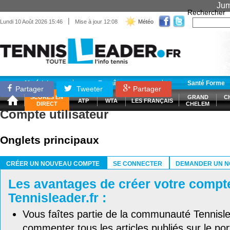
Jum
Rechercher
|
Lundi 10 Août 2026 15:46
Mise à jour 12:08
Météo
Matériel
Entraînement
Santé Forme
Partager
Tweeter
Partager
SCORES EN
GRAND
C
ATP
WTA
LES FRANÇAIS
DIRECT
CHELEM
Compte utilisateur
Onglets principaux
CRÉER UN NOUVEAU COMPTE
SE CONNECTER
DEMANDER UN N
(ONGLET ACTIF)
Les avantages de créer votre compt
Tennisleader.fr :
Vous faîtes partie de la communauté Tennisl
commenter tous les articles publiés sur le port