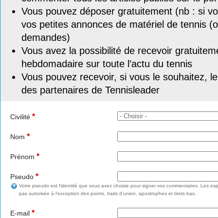
Vous pouvez déposer gratuitement (nb : si vou
vos petites annonces de matériel de tennis (o
demandes)
Vous avez la possibilité de recevoir gratuitem
hebdomadaire sur toute l’actu du tennis
Vous pouvez recevoir, si vous le souhaitez, l
des partenaires de Tennisleader
*
Civilité
*
Nom
*
Prénom
*
Pseudo
Votre pseudo est l'identité que vous avez choisie pour signer vos commentaires. Les esp
pas autorisée à l'exception des points, traits d'union, apostrophes et tirets bas.
*
E-mail