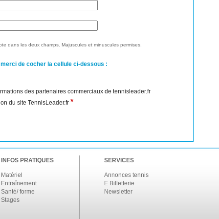
te dans les deux champs. Majuscules et minuscules permises.
 merci de cocher la cellule ci-dessous :
nformations des partenaires commerciaux de tennisleader.fr
*
ation du site TennisLeader.fr
INFOS PRATIQUES
SERVICES
Matériel
Annonces tennis
Entraînement
E Billetterie
Santé/ forme
Newsletter
Stages