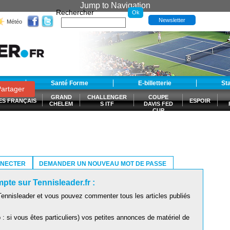
Jump to Navigation
Rechercher
Newsletter
Météo
t
Santé Forme
E-billetterie
St
artager
GRAND
CHALLENGER
COUPE
ES FRANÇAIS
ESPOIR
CHELEM
S ITF
DAVIS FED
CUP
S
NNECTER
DEMANDER UN NOUVEAU MOT DE PASSE
pte sur Tennisleader.fr :
ennisleader et vous pouvez commenter tous les articles publiés
: si vous êtes particuliers) vos petites annonces de matériel de