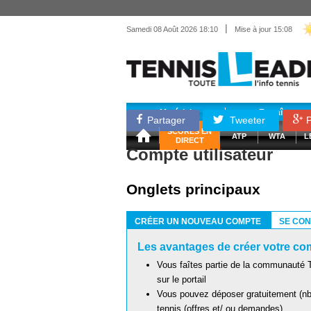
|
Samedi 08 Août 2026 18:10
Mise à jour 15:08
Matériel
Entraînemen
Partager
Tweeter
P
SCORES EN
ATP
WTA
L
DIRECT
Compte utilisateur
Onglets principaux
CRÉER UN NOUVEAU COMPTE
SE CO
(ONGLET ACTIF)
Les avantages de créer votre com
Vous faîtes partie de la communauté T
sur le portail
Vous pouvez déposer gratuitement (nb 
tennis (offres et/ ou demandes)