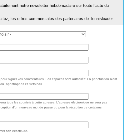
ratuitement notre newsletter hebdomadaire sur toute l’actu du
aitez, les offres commerciales des partenaires de Tennisleader
e pour signer vos commentaires. Les espaces sont autorisés; La ponctuation n'est
ion, apostrophes et tirets bas.
rra tous les courriels à cette adresse. L'adresse électronique ne sera pas
réception d'un nouveau mot de passe ou pour la réception de certaines
rmer son exactitude.