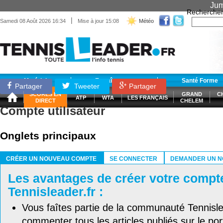
Jum
Recherche
|
Samedi 08 Août 2026 16:34
Mise à jour 15:08
Météo
Matériel
Entraînement
Santé Forme
Partager
Tweeter
Partager
SCORES EN
GRAND
C
ATP
WTA
LES FRANÇAIS
DIRECT
CHELEM
Compte utilisateur
Onglets principaux
CRÉER UN NOUVEAU COMPTE
SE CONNECTER
DEMANDER UN N
(ONGLET ACTIF)
Les avantages de créer votre compt
Tennisleader.fr :
Vous faîtes partie de la communauté Tennisl
commenter tous les articles publiés sur le port