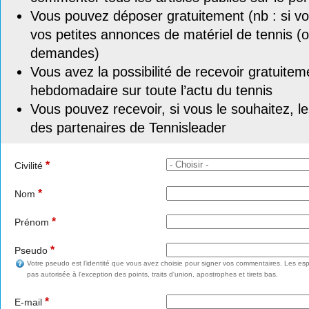
Vous pouvez déposer gratuitement (nb : si vou
vos petites annonces de matériel de tennis (o
demandes)
Vous avez la possibilité de recevoir gratuitem
hebdomadaire sur toute l’actu du tennis
Vous pouvez recevoir, si vous le souhaitez, l
des partenaires de Tennisleader
*
Civilité
*
Nom
*
Prénom
*
Pseudo
Votre pseudo est l'identité que vous avez choisie pour signer vos commentaires. Les esp
pas autorisée à l'exception des points, traits d'union, apostrophes et tirets bas.
*
E-mail