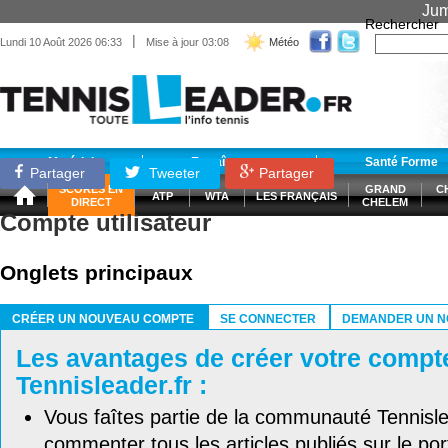
Jum
Rechercher
|
Lundi 10 Août 2026 06:33
Mise à jour 03:08
Météo
Matériel
Entraînement
Santé Forme
Partager
Tweeter
Partager
SCORES EN
GRAND
C
ATP
WTA
LES FRANÇAIS
DIRECT
CHELEM
Compte utilisateur
Onglets principaux
CRÉER UN NOUVEAU COMPTE
SE CONNECTER
DEMANDER UN N
(ONGLET ACTIF)
Les avantages de créer votre compt
Tennisleader.fr :
Vous faîtes partie de la communauté Tennisl
commenter tous les articles publiés sur le port