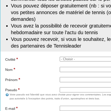
Vous pouvez déposer gratuitement (nb : si vou
vos petites annonces de matériel de tennis (o
demandes)
Vous avez la possibilité de recevoir gratuitem
hebdomadaire sur toute l’actu du tennis
Vous pouvez recevoir, si vous le souhaitez, l
des partenaires de Tennisleader
*
Civilité
*
Nom
*
Prénom
*
Pseudo
Votre pseudo est l'identité que vous avez choisie pour signer vos commentaires. Les esp
pas autorisée à l'exception des points, traits d'union, apostrophes et tirets bas.
*
E-mail