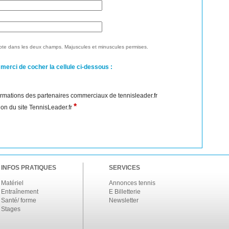
te dans les deux champs. Majuscules et minuscules permises.
 merci de cocher la cellule ci-dessous :
nformations des partenaires commerciaux de tennisleader.fr
*
ation du site TennisLeader.fr
INFOS PRATIQUES
SERVICES
Matériel
Annonces tennis
Entraînement
E Billetterie
Santé/ forme
Newsletter
Stages