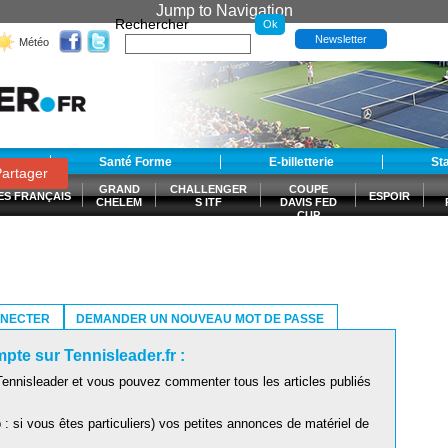
Jump to Navigation
Rechercher
Newsletter
Météo
t
Santé Forme
E-billetterie
St
artager
GRAND
CHALLENGER
COUPE
ES FRANÇAIS
ESPOIR
CHELEM
S ITF
DAVIS FED
CUP
S
NNECTER
DEMANDER UN NOUVEAU MOT DE PASSE
pte sur Tennisleader.fr :
ennisleader et vous pouvez commenter tous les articles publiés
: si vous êtes particuliers) vos petites annonces de matériel de