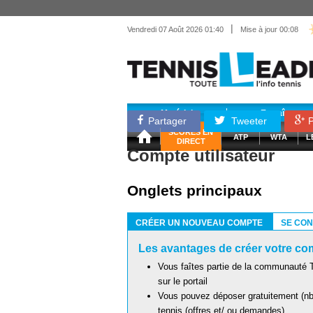
|
Vendredi 07 Août 2026 01:40
Mise à jour 00:08
Matériel
Entraînemen
Partager
Tweeter
P
SCORES EN
ATP
WTA
L
DIRECT
Compte utilisateur
Onglets principaux
CRÉER UN NOUVEAU COMPTE
SE CO
(ONGLET ACTIF)
Les avantages de créer votre com
Vous faîtes partie de la communauté T
sur le portail
Vous pouvez déposer gratuitement (nb 
tennis (offres et/ ou demandes)