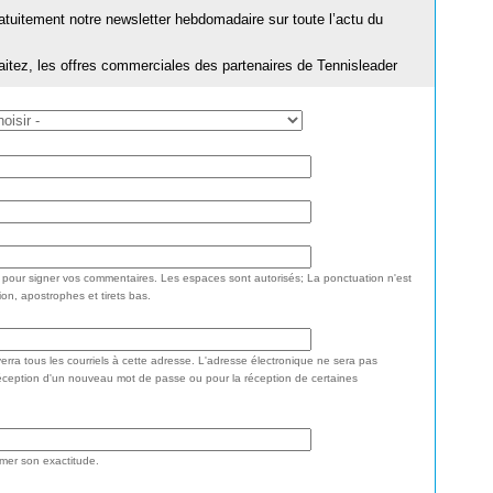
ratuitement notre newsletter hebdomadaire sur toute l’actu du
aitez, les offres commerciales des partenaires de Tennisleader
e pour signer vos commentaires. Les espaces sont autorisés; La ponctuation n'est
ion, apostrophes et tirets bas.
rra tous les courriels à cette adresse. L'adresse électronique ne sera pas
réception d'un nouveau mot de passe ou pour la réception de certaines
rmer son exactitude.