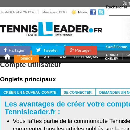
Jum
Rechercher
|
Jeudi 06 Août 2026 12:43
Mise à jour 12:08
Météo
Matériel
Entraînement
Santé Forme
Partager
Tweeter
Partager
SCORES EN
GRAND
C
ATP
WTA
LES FRANÇAIS
DIRECT
CHELEM
Compte utilisateur
Onglets principaux
CRÉER UN NOUVEAU COMPTE
SE CONNECTER
DEMANDER UN N
(ONGLET ACTIF)
Les avantages de créer votre compt
Tennisleader.fr :
Vous faîtes partie de la communauté Tennisl
commenter tous les articles publiés sur le port