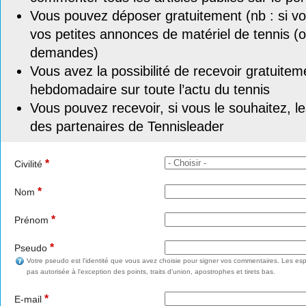
Vous pouvez déposer gratuitement (nb : si vou
vos petites annonces de matériel de tennis (o
demandes)
Vous avez la possibilité de recevoir gratuitem
hebdomadaire sur toute l’actu du tennis
Vous pouvez recevoir, si vous le souhaitez, l
des partenaires de Tennisleader
*
Civilité
*
Nom
*
Prénom
*
Pseudo
Votre pseudo est l'identité que vous avez choisie pour signer vos commentaires. Les esp
pas autorisée à l'exception des points, traits d'union, apostrophes et tirets bas.
*
E-mail