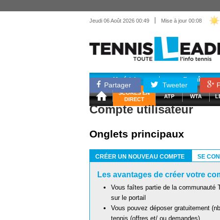
|
Jeudi 06 Août 2026 00:49
Mise à jour 00:08
Matériel
Entraînemen
Partager
Tweeter
P
SCORES EN
ATP
WTA
L
DIRECT
Compte utilisateur
Onglets principaux
CRÉER UN NOUVEAU COMPTE
SE CO
(ONGLET ACTIF)
Les avantages de créer votre com
Vous faîtes partie de la communauté T
sur le portail
Vous pouvez déposer gratuitement (nb 
tennis (offres et/ ou demandes)