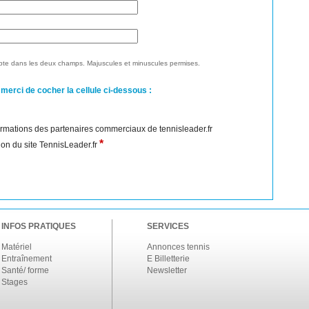
te dans les deux champs. Majuscules et minuscules permises.
 merci de cocher la cellule ci-dessous :
nformations des partenaires commerciaux de tennisleader.fr
*
ation du site TennisLeader.fr
INFOS PRATIQUES
SERVICES
Matériel
Annonces tennis
Entraînement
E Billetterie
Santé/ forme
Newsletter
Stages