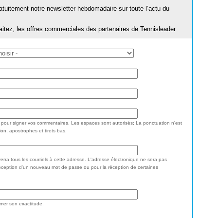
ratuitement notre newsletter hebdomadaire sur toute l’actu du
aitez, les offres commerciales des partenaires de Tennisleader
e pour signer vos commentaires. Les espaces sont autorisés; La ponctuation n'est
ion, apostrophes et tirets bas.
rra tous les courriels à cette adresse. L'adresse électronique ne sera pas
réception d'un nouveau mot de passe ou pour la réception de certaines
rmer son exactitude.