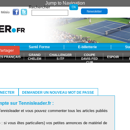
Jump to Navigation
Rechercher
Newsletter
Météo
t
Santé Forme
E-billetterie
St
artager
GRAND
CHALLENGER
COUPE
ES FRANÇAIS
ESPOIR
CHELEM
S ITF
DAVIS FED
CUP
S
NNECTER
DEMANDER UN NOUVEAU MOT DE PASSE
pte sur Tennisleader.fr :
ennisleader et vous pouvez commenter tous les articles publiés
: si vous êtes particuliers) vos petites annonces de matériel de