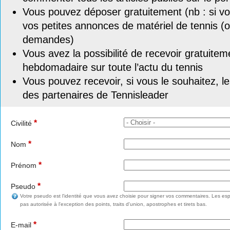
Vous pouvez déposer gratuitement (nb : si vou
vos petites annonces de matériel de tennis (o
demandes)
Vous avez la possibilité de recevoir gratuitem
hebdomadaire sur toute l’actu du tennis
Vous pouvez recevoir, si vous le souhaitez, l
des partenaires de Tennisleader
*
Civilité
*
Nom
*
Prénom
*
Pseudo
Votre pseudo est l'identité que vous avez choisie pour signer vos commentaires. Les esp
pas autorisée à l'exception des points, traits d'union, apostrophes et tirets bas.
*
E-mail