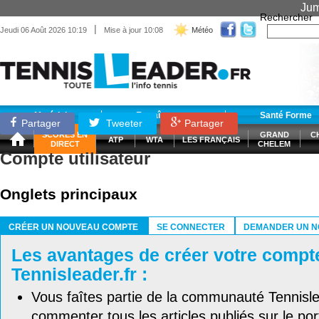
Jum
Rechercher
|
Jeudi 06 Août 2026 10:19
Mise à jour 10:08
Météo
Matériel
Entraînement
Santé Forme
Partager
Tweeter
Partager
SCORES EN
GRAND
C
ATP
WTA
LES FRANÇAIS
DIRECT
CHELEM
Compte utilisateur
Onglets principaux
CRÉER UN NOUVEAU COMPTE
SE CONNECTER
DEMANDER UN N
(ONGLET ACTIF)
Les avantages de créer votre compt
Tennisleader.fr :
Vous faîtes partie de la communauté Tennisl
commenter tous les articles publiés sur le port