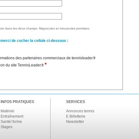
te dans les deux champs. Majuscules et minuscules permises.
 merci de cocher la cellule ci-dessous :
nformations des partenaires commerciaux de tennisleader.fr
*
ation du site TennisLeader.fr
INFOS PRATIQUES
SERVICES
Matériel
Annonces tennis
Entraînement
E Billetterie
Santé/ forme
Newsletter
Stages