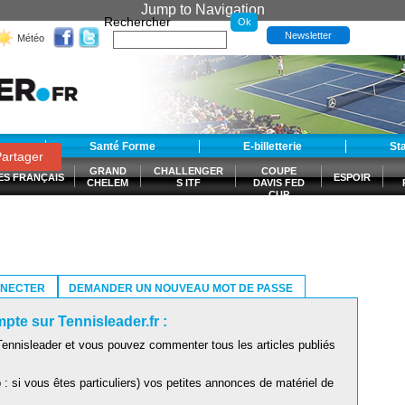
Jump to Navigation
Rechercher
Newsletter
Météo
t
Santé Forme
E-billetterie
St
artager
GRAND
CHALLENGER
COUPE
ES FRANÇAIS
ESPOIR
CHELEM
S ITF
DAVIS FED
CUP
S
NNECTER
DEMANDER UN NOUVEAU MOT DE PASSE
pte sur Tennisleader.fr :
ennisleader et vous pouvez commenter tous les articles publiés
: si vous êtes particuliers) vos petites annonces de matériel de