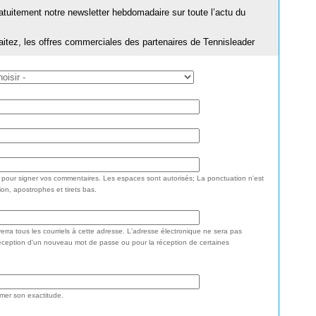
ratuitement notre newsletter hebdomadaire sur toute l’actu du
aitez, les offres commerciales des partenaires de Tennisleader
e pour signer vos commentaires. Les espaces sont autorisés; La ponctuation n'est
ion, apostrophes et tirets bas.
rra tous les courriels à cette adresse. L'adresse électronique ne sera pas
réception d'un nouveau mot de passe ou pour la réception de certaines
rmer son exactitude.