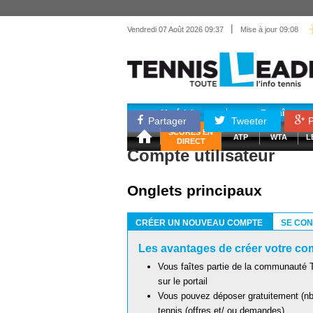
|
Vendredi 07 Août 2026 09:37
Mise à jour 09:08
Matériel
Entraînemen
Partager
Tweeter
P
SCORES EN
ATP
WTA
L
DIRECT
Compte utilisateur
Onglets principaux
CRÉER UN NOUVEAU COMPTE
SE CO
(ONGLET ACTIF)
Les avantages de créer votre com
Vous faîtes partie de la communauté T
sur le portail
Vous pouvez déposer gratuitement (nb 
tennis (offres et/ ou demandes)