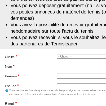
Vous pouvez déposer gratuitement (nb : si vou
vos petites annonces de matériel de tennis (o
demandes)
Vous avez la possibilité de recevoir gratuitem
hebdomadaire sur toute l’actu du tennis
Vous pouvez recevoir, si vous le souhaitez, l
des partenaires de Tennisleader
*
Civilité
*
Nom
*
Prénom
*
Pseudo
Votre pseudo est l'identité que vous avez choisie pour signer vos commentaires. Les esp
pas autorisée à l'exception des points, traits d'union, apostrophes et tirets bas.
*
E-mail