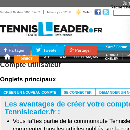
Jum
Recherche
|
Vendredi 07 Août 2026 14:02
Mise à jour 12:08
Météo
Matériel
Entraînement
Santé Forme
Partager
Tweeter
Partager
SCORES EN
GRAND
C
ATP
WTA
LES FRANÇAIS
DIRECT
CHELEM
Compte utilisateur
Onglets principaux
CRÉER UN NOUVEAU COMPTE
SE CONNECTER
DEMANDER UN N
(ONGLET ACTIF)
Les avantages de créer votre compt
Tennisleader.fr :
Vous faîtes partie de la communauté Tennisl
commenter tous les articles publiés sur le port