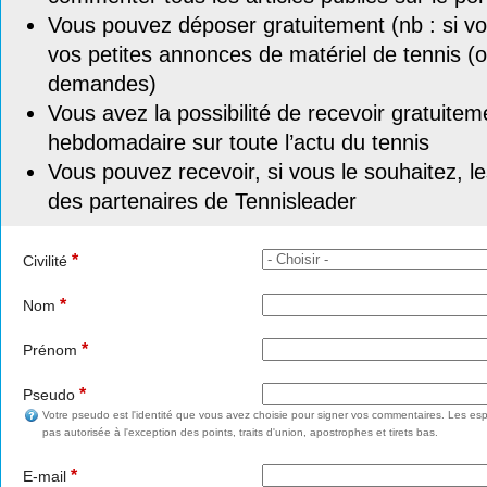
Vous pouvez déposer gratuitement (nb : si vou
vos petites annonces de matériel de tennis (o
demandes)
Vous avez la possibilité de recevoir gratuitem
hebdomadaire sur toute l’actu du tennis
Vous pouvez recevoir, si vous le souhaitez, l
des partenaires de Tennisleader
*
Civilité
*
Nom
*
Prénom
*
Pseudo
Votre pseudo est l'identité que vous avez choisie pour signer vos commentaires. Les esp
pas autorisée à l'exception des points, traits d'union, apostrophes et tirets bas.
*
E-mail