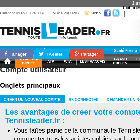
Jum
Recherch
|
Dimanche 09 Août 2026 09:46
Mise à jour 06:08
Météo
Matériel
Entraînement
Santé Forme
Partager
Tweeter
Partager
SCORES EN
GRAND
C
ATP
WTA
LES FRANÇAIS
DIRECT
CHELEM
Compte utilisateur
Onglets principaux
CRÉER UN NOUVEAU COMPTE
SE CONNECTER
DEMANDER UN N
(ONGLET ACTIF)
Les avantages de créer votre compt
Tennisleader.fr :
Vous faîtes partie de la communauté Tennisl
commenter tous les articles publiés sur le port