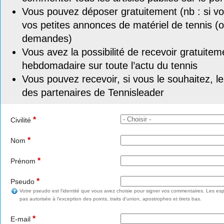
Vous pouvez déposer gratuitement (nb : si vou
vos petites annonces de matériel de tennis (o
demandes)
Vous avez la possibilité de recevoir gratuitem
hebdomadaire sur toute l’actu du tennis
Vous pouvez recevoir, si vous le souhaitez, l
des partenaires de Tennisleader
*
Civilité
*
Nom
*
Prénom
*
Pseudo
Votre pseudo est l'identité que vous avez choisie pour signer vos commentaires. Les esp
pas autorisée à l'exception des points, traits d'union, apostrophes et tirets bas.
*
E-mail