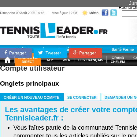
Jum
Recherch
|
Dimanche 09 Août 2026 14:45
Mise à jour 12:08
Météo
Matériel
Entraînement
Santé Forme
Partager
Tweeter
Partager
SCORES EN
GRAND
C
ATP
WTA
LES FRANÇAIS
DIRECT
CHELEM
Compte utilisateur
Onglets principaux
CRÉER UN NOUVEAU COMPTE
SE CONNECTER
DEMANDER UN N
(ONGLET ACTIF)
Les avantages de créer votre compt
Tennisleader.fr :
Vous faîtes partie de la communauté Tennisl
commenter tous les articles publiés sur le port