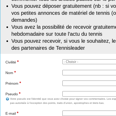
Vous pouvez déposer gratuitement (nb : si vou
vos petites annonces de matériel de tennis (o
demandes)
Vous avez la possibilité de recevoir gratuitem
hebdomadaire sur toute l’actu du tennis
Vous pouvez recevoir, si vous le souhaitez, l
des partenaires de Tennisleader
*
Civilité
*
Nom
*
Prénom
*
Pseudo
Votre pseudo est l'identité que vous avez choisie pour signer vos commentaires. Les esp
pas autorisée à l'exception des points, traits d'union, apostrophes et tirets bas.
*
E-mail