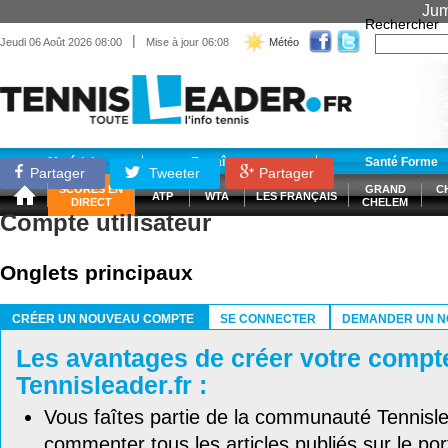
Jum
Rechercher
|
Jeudi 06 Août 2026 08:00
Mise à jour 06:08
Météo
Matériel
Entraînement
Santé Forme
Partager
Tweeter
Partager
SCORES EN
GRAND
C
ATP
WTA
LES FRANÇAIS
DIRECT
CHELEM
Compte utilisateur
Onglets principaux
CRÉER UN NOUVEAU COMPTE
SE CONNECTER
DEMANDER UN N
(ONGLET ACTIF)
Les avantages de créer votre compt
Tennisleader.fr :
Vous faîtes partie de la communauté Tennisl
commenter tous les articles publiés sur le port