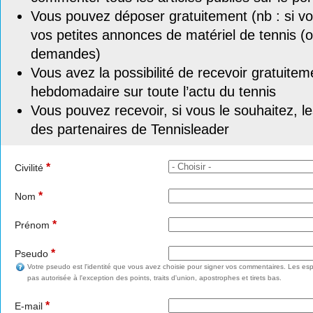
Vous pouvez déposer gratuitement (nb : si vou
vos petites annonces de matériel de tennis (o
demandes)
Vous avez la possibilité de recevoir gratuitem
hebdomadaire sur toute l’actu du tennis
Vous pouvez recevoir, si vous le souhaitez, l
des partenaires de Tennisleader
*
Civilité
*
Nom
*
Prénom
*
Pseudo
Votre pseudo est l'identité que vous avez choisie pour signer vos commentaires. Les esp
pas autorisée à l'exception des points, traits d'union, apostrophes et tirets bas.
*
E-mail