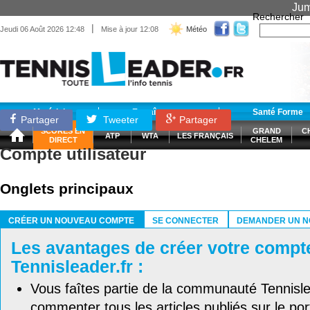
Jum
Rechercher
|
Jeudi 06 Août 2026 12:48
Mise à jour 12:08
Météo
Matériel
Entraînement
Santé Forme
Partager
Tweeter
Partager
SCORES EN
GRAND
C
ATP
WTA
LES FRANÇAIS
DIRECT
CHELEM
Compte utilisateur
Onglets principaux
CRÉER UN NOUVEAU COMPTE
SE CONNECTER
DEMANDER UN N
(ONGLET ACTIF)
Les avantages de créer votre compt
Tennisleader.fr :
Vous faîtes partie de la communauté Tennisl
commenter tous les articles publiés sur le port