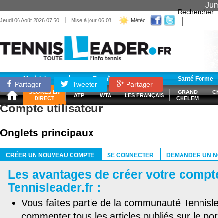
Jum
Rechercher
|
Jeudi 06 Août 2026 07:50
Mise à jour 06:08
Météo
Matériel
Entraînement
Santé Forme
Partager
Tweeter
Partager
SCORES EN
GRAND
C
ATP
WTA
LES FRANÇAIS
DIRECT
CHELEM
Compte utilisateur
Onglets principaux
CRÉER UN NOUVEAU COMPTE
SE CONNECTER
DEMANDER UN N
(ONGLET ACTIF)
Les avantages de créer votre compt
Tennisleader.fr :
Vous faîtes partie de la communauté Tennisl
commenter tous les articles publiés sur le port