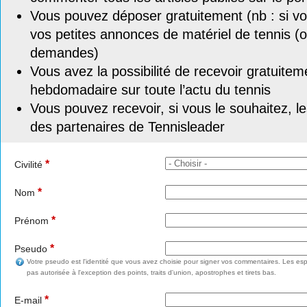
Vous pouvez déposer gratuitement (nb : si vou
vos petites annonces de matériel de tennis (o
demandes)
Vous avez la possibilité de recevoir gratuitem
hebdomadaire sur toute l’actu du tennis
Vous pouvez recevoir, si vous le souhaitez, l
des partenaires de Tennisleader
*
Civilité
*
Nom
*
Prénom
*
Pseudo
Votre pseudo est l'identité que vous avez choisie pour signer vos commentaires. Les esp
pas autorisée à l'exception des points, traits d'union, apostrophes et tirets bas.
*
E-mail