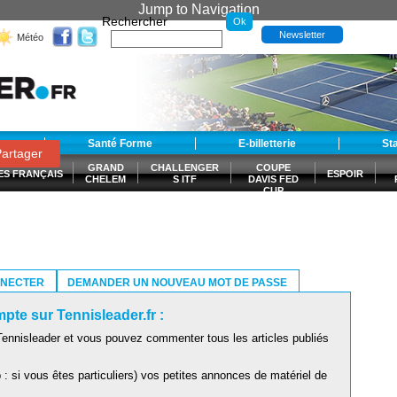
Jump to Navigation
Rechercher
Newsletter
Météo
t
Santé Forme
E-billetterie
St
artager
GRAND
CHALLENGER
COUPE
ES FRANÇAIS
ESPOIR
CHELEM
S ITF
DAVIS FED
CUP
S
NNECTER
DEMANDER UN NOUVEAU MOT DE PASSE
pte sur Tennisleader.fr :
ennisleader et vous pouvez commenter tous les articles publiés
: si vous êtes particuliers) vos petites annonces de matériel de