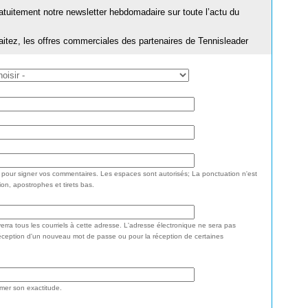
ratuitement notre newsletter hebdomadaire sur toute l’actu du
aitez, les offres commerciales des partenaires de Tennisleader
e pour signer vos commentaires. Les espaces sont autorisés; La ponctuation n'est
ion, apostrophes et tirets bas.
rra tous les courriels à cette adresse. L'adresse électronique ne sera pas
réception d'un nouveau mot de passe ou pour la réception de certaines
rmer son exactitude.