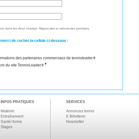
te dans les deux champs. Majuscules et minuscules permises.
 merci de cocher la cellule ci-dessous :
nformations des partenaires commerciaux de tennisleader.fr
*
ation du site TennisLeader.fr
INFOS PRATIQUES
SERVICES
Matériel
Annonces tennis
Entraînement
E Billetterie
Santé/ forme
Newsletter
Stages