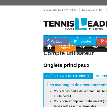
|
Vendredi 07 Août 2026 10:10
Mise à jour 09:08
Matériel
Entraînemen
Partager
Tweeter
P
SCORES EN
ATP
WTA
L
DIRECT
Compte utilisateur
Onglets principaux
CRÉER UN NOUVEAU COMPTE
SE CO
(ONGLET ACTIF)
Les avantages de créer votre com
Vous faîtes partie de la communauté T
sur le portail
Vous pouvez déposer gratuitement (nb 
tennis (offres et/ ou demandes)