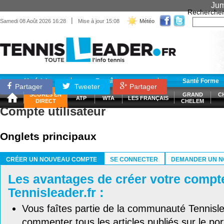
Jum
Recherche
|
Samedi 08 Août 2026 16:28
Mise à jour 15:08
Météo
Matériel
Entraînement
Santé Forme
Partager
Tweeter
Partager
SCORES EN
GRAND
C
ATP
WTA
LES FRANÇAIS
DIRECT
CHELEM
Compte utilisateur
Onglets principaux
CRÉER UN NOUVEAU COMPTE
SE CONNECTER
DEMANDER UN N
(ONGLET ACTIF)
Les avantages de créer votre compt
Tennisleader.fr :
Vous faîtes partie de la communauté Tennisl
commenter tous les articles publiés sur le port