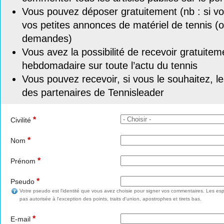
Vous pouvez déposer gratuitement (nb : si vou
vos petites annonces de matériel de tennis (o
demandes)
Vous avez la possibilité de recevoir gratuitem
hebdomadaire sur toute l’actu du tennis
Vous pouvez recevoir, si vous le souhaitez, l
des partenaires de Tennisleader
*
Civilité
*
Nom
*
Prénom
*
Pseudo
Votre pseudo est l'identité que vous avez choisie pour signer vos commentaires. Les esp
pas autorisée à l'exception des points, traits d'union, apostrophes et tirets bas.
*
E-mail