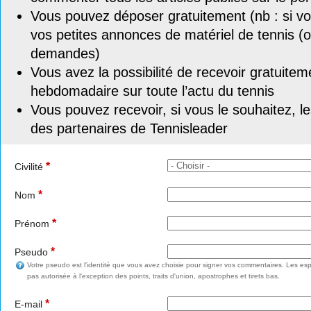
Vous pouvez déposer gratuitement (nb : si vou
vos petites annonces de matériel de tennis (o
demandes)
Vous avez la possibilité de recevoir gratuitem
hebdomadaire sur toute l’actu du tennis
Vous pouvez recevoir, si vous le souhaitez, l
des partenaires de Tennisleader
*
Civilité
*
Nom
*
Prénom
*
Pseudo
Votre pseudo est l'identité que vous avez choisie pour signer vos commentaires. Les esp
pas autorisée à l'exception des points, traits d'union, apostrophes et tirets bas.
*
E-mail