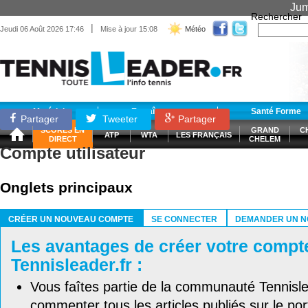
Jum
Rechercher
|
Jeudi 06 Août 2026 17:46
Mise à jour 15:08
Météo
Matériel
Entraînement
Santé Forme
Partager
Tweeter
Partager
SCORES EN
GRAND
C
ATP
WTA
LES FRANÇAIS
DIRECT
CHELEM
Compte utilisateur
Onglets principaux
CRÉER UN NOUVEAU COMPTE
SE CONNECTER
DEMANDER UN N
(ONGLET ACTIF)
Les avantages de créer votre compt
Tennisleader.fr :
Vous faîtes partie de la communauté Tennisl
commenter tous les articles publiés sur le port