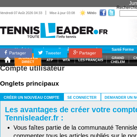
Jum
Recherche
|
Vendredi 07 Août 2026 04:33
Mise à jour 03:08
Météo
Matériel
Entraînement
Santé Forme
Partager
Tweeter
Partager
SCORES EN
GRAND
C
ATP
WTA
LES FRANÇAIS
DIRECT
CHELEM
Compte utilisateur
Onglets principaux
CRÉER UN NOUVEAU COMPTE
SE CONNECTER
DEMANDER UN N
(ONGLET ACTIF)
Les avantages de créer votre compt
Tennisleader.fr :
Vous faîtes partie de la communauté Tennisl
commenter tous les articles publiés sur le port