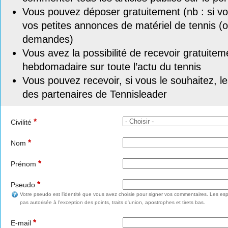
Vous pouvez déposer gratuitement (nb : si vou
vos petites annonces de matériel de tennis (o
demandes)
Vous avez la possibilité de recevoir gratuitem
hebdomadaire sur toute l’actu du tennis
Vous pouvez recevoir, si vous le souhaitez, l
des partenaires de Tennisleader
*
Civilité
*
Nom
*
Prénom
*
Pseudo
Votre pseudo est l'identité que vous avez choisie pour signer vos commentaires. Les esp
pas autorisée à l'exception des points, traits d'union, apostrophes et tirets bas.
*
E-mail