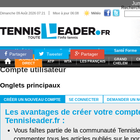
Jum
Recherch
|
Dimanche 09 Août 2026 07:21
Mise à jour 06:08
Météo
Matériel
Entraînement
Santé Forme
Partager
Tweeter
Partager
SCORES EN
GRAND
C
ATP
WTA
LES FRANÇAIS
DIRECT
CHELEM
Compte utilisateur
Onglets principaux
CRÉER UN NOUVEAU COMPTE
SE CONNECTER
DEMANDER UN N
(ONGLET ACTIF)
Les avantages de créer votre compt
Tennisleader.fr :
Vous faîtes partie de la communauté Tennisl
commenter tous les articles publiés sur le port