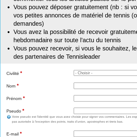
Vous pouvez déposer gratuitement (nb : si vou
vos petites annonces de matériel de tennis (o
demandes)
Vous avez la possibilité de recevoir gratuitem
hebdomadaire sur toute l’actu du tennis
Vous pouvez recevoir, si vous le souhaitez, l
des partenaires de Tennisleader
*
Civilité
*
Nom
*
Prénom
*
Pseudo
Votre pseudo est l'identité que vous avez choisie pour signer vos commentaires. Les esp
pas autorisée à l'exception des points, traits d'union, apostrophes et tirets bas.
*
E-mail