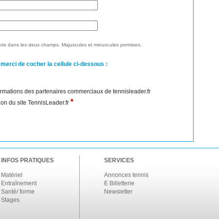
te dans les deux champs. Majuscules et minuscules permises.
 merci de cocher la cellule ci-dessous :
nformations des partenaires commerciaux de tennisleader.fr
*
ation du site TennisLeader.fr
INFOS PRATIQUES
SERVICES
Matériel
Annonces tennis
Entraînement
E Billetterie
Santé/ forme
Newsletter
Stages