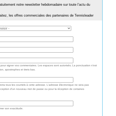
ratuitement notre newsletter hebdomadaire sur toute l’actu du
aitez, les offres commerciales des partenaires de Tennisleader
e pour signer vos commentaires. Les espaces sont autorisés; La ponctuation n'est
ion, apostrophes et tirets bas.
rra tous les courriels à cette adresse. L'adresse électronique ne sera pas
réception d'un nouveau mot de passe ou pour la réception de certaines
rmer son exactitude.