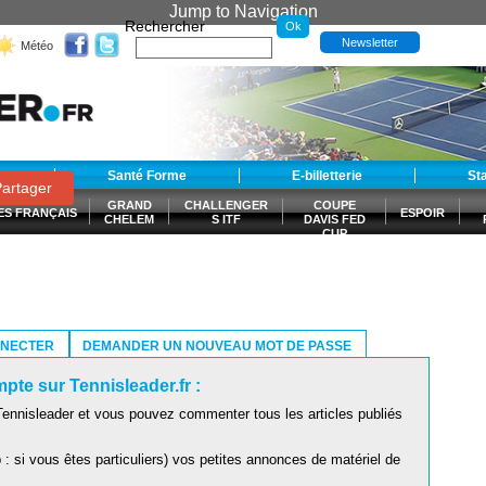
Jump to Navigation
Rechercher
Newsletter
Météo
t
Santé Forme
E-billetterie
St
artager
GRAND
CHALLENGER
COUPE
ES FRANÇAIS
ESPOIR
CHELEM
S ITF
DAVIS FED
CUP
S
NNECTER
DEMANDER UN NOUVEAU MOT DE PASSE
pte sur Tennisleader.fr :
ennisleader et vous pouvez commenter tous les articles publiés
: si vous êtes particuliers) vos petites annonces de matériel de