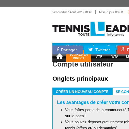
|
Vendredi 07 Août 2026 10:40
Mise à jour 09:08
Matériel
Entraînemen
Partager
Tweeter
P
SCORES EN
ATP
WTA
L
DIRECT
Compte utilisateur
Onglets principaux
CRÉER UN NOUVEAU COMPTE
SE CO
(ONGLET ACTIF)
Les avantages de créer votre com
Vous faîtes partie de la communauté T
sur le portail
Vous pouvez déposer gratuitement (nb 
tennis (offres et/ ou demandes)