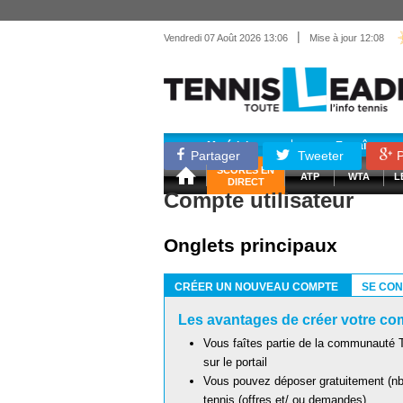
|
Vendredi 07 Août 2026 13:06
Mise à jour 12:08
Matériel
Entraînemen
Partager
Tweeter
P
SCORES EN
ATP
WTA
L
DIRECT
Compte utilisateur
Onglets principaux
CRÉER UN NOUVEAU COMPTE
SE CO
(ONGLET ACTIF)
Les avantages de créer votre com
Vous faîtes partie de la communauté T
sur le portail
Vous pouvez déposer gratuitement (nb 
tennis (offres et/ ou demandes)