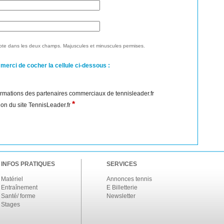
te dans les deux champs. Majuscules et minuscules permises.
 merci de cocher la cellule ci-dessous :
nformations des partenaires commerciaux de tennisleader.fr
*
ation du site TennisLeader.fr
INFOS PRATIQUES
SERVICES
Matériel
Annonces tennis
Entraînement
E Billetterie
Santé/ forme
Newsletter
Stages