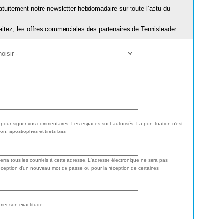
ratuitement notre newsletter hebdomadaire sur toute l’actu du
aitez, les offres commerciales des partenaires de Tennisleader
e pour signer vos commentaires. Les espaces sont autorisés; La ponctuation n'est
ion, apostrophes et tirets bas.
rra tous les courriels à cette adresse. L'adresse électronique ne sera pas
réception d'un nouveau mot de passe ou pour la réception de certaines
rmer son exactitude.