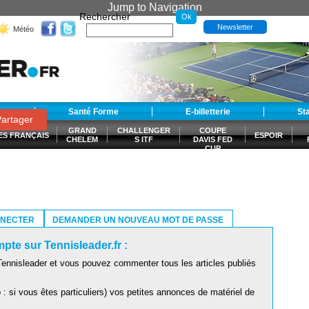
Jump to Navigation
Rechercher
Newsletter
Météo
t
Santé Forme
E-billetterie
St
artager
GRAND
CHALLENGER
COUPE
ES FRANÇAIS
ESPOIR
CHELEM
S ITF
DAVIS FED
CUP
S
NNECTER
DEMANDER UN NOUVEAU MOT DE PASSE
pte sur Tennisleader.fr :
ennisleader et vous pouvez commenter tous les articles publiés
: si vous êtes particuliers) vos petites annonces de matériel de