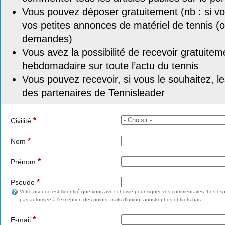
Vous pouvez déposer gratuitement (nb : si vou
vos petites annonces de matériel de tennis (o
demandes)
Vous avez la possibilité de recevoir gratuitem
hebdomadaire sur toute l’actu du tennis
Vous pouvez recevoir, si vous le souhaitez, l
des partenaires de Tennisleader
*
Civilité
*
Nom
*
Prénom
*
Pseudo
Votre pseudo est l'identité que vous avez choisie pour signer vos commentaires. Les esp
pas autorisée à l'exception des points, traits d'union, apostrophes et tirets bas.
*
E-mail