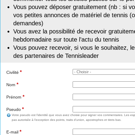
Vous pouvez déposer gratuitement (nb : si vou
vos petites annonces de matériel de tennis (o
demandes)
Vous avez la possibilité de recevoir gratuitem
hebdomadaire sur toute l’actu du tennis
Vous pouvez recevoir, si vous le souhaitez, l
des partenaires de Tennisleader
*
Civilité
*
Nom
*
Prénom
*
Pseudo
Votre pseudo est l'identité que vous avez choisie pour signer vos commentaires. Les esp
pas autorisée à l'exception des points, traits d'union, apostrophes et tirets bas.
*
E-mail