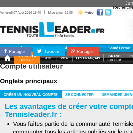
Jum
Recherche
|
Vendredi 07 Août 2026 19:40
Mise à jour 18:08
Météo
Matériel
Entraînement
Santé Forme
Partager
Tweeter
Partager
SCORES EN
GRAND
C
ATP
WTA
LES FRANÇAIS
DIRECT
CHELEM
Compte utilisateur
Onglets principaux
CRÉER UN NOUVEAU COMPTE
SE CONNECTER
DEMANDER UN N
(ONGLET ACTIF)
Les avantages de créer votre compt
Tennisleader.fr :
Vous faîtes partie de la communauté Tennisl
commenter tous les articles publiés sur le port