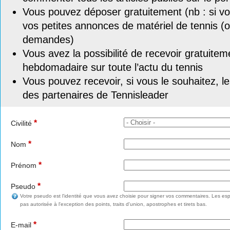
Vous pouvez déposer gratuitement (nb : si vou
vos petites annonces de matériel de tennis (o
demandes)
Vous avez la possibilité de recevoir gratuitem
hebdomadaire sur toute l’actu du tennis
Vous pouvez recevoir, si vous le souhaitez, l
des partenaires de Tennisleader
*
Civilité
*
Nom
*
Prénom
*
Pseudo
Votre pseudo est l'identité que vous avez choisie pour signer vos commentaires. Les esp
pas autorisée à l'exception des points, traits d'union, apostrophes et tirets bas.
*
E-mail