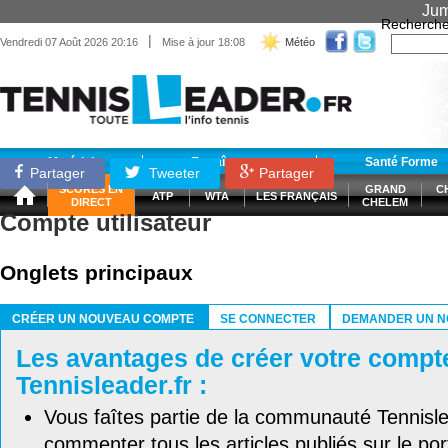
Jum
Recherche
|
Vendredi 07 Août 2026 20:16
Mise à jour 18:08
Météo
Matériel
Entraînement
Santé Forme
Partager
Tweeter
Partager
SCORES EN
GRAND
C
ATP
WTA
LES FRANÇAIS
DIRECT
CHELEM
Compte utilisateur
Onglets principaux
CRÉER UN NOUVEAU COMPTE
SE CONNECTER
DEMANDER UN N
(ONGLET ACTIF)
Les avantages de créer votre compt
Tennisleader.fr :
Vous faîtes partie de la communauté Tennisl
commenter tous les articles publiés sur le port